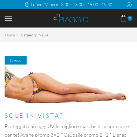
Lunedì/Venerdì: 8.30 - 13.00 e 15.00 - 19.30
0
Home
Category: News
News
SOLE IN VISTA?
Proteggiti dai raggi UV, le migliore marche in promozione
per te! Avene promo 3×2 * Caudalie promo 2+1 * Lierac