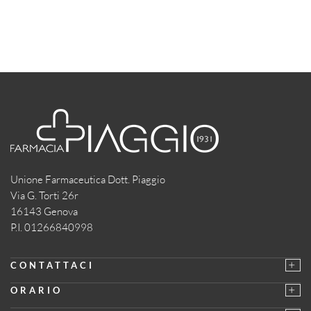
Unione Farmaceutica Dott. Piaggio
Via G. Torti 26r
16143 Genova
P.I. 01266840998
CONTATTACI
ORARIO