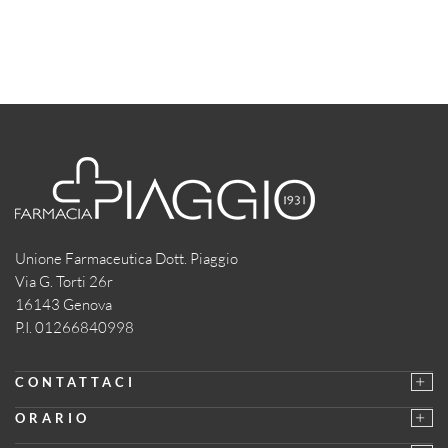
Unione Farmaceutica Dott. Piaggio
Via G. Torti 26r
16143 Genova
P.I. 01266840998
CONTATTACI
ORARIO