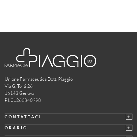
Unione Farmaceutica Dott. Piaggio
Via G. Torti 26r
16143 Genova
P.I. 01266840998
CONTATTACI
ORARIO